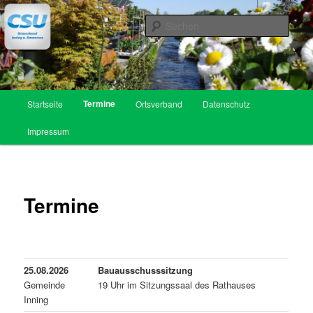
Zum
Inhalt
Such
wechseln
CSU Ortsverband Inning am
Ammersee
Hauptmenü
Termine
Startseite
Ortsverband
Datenschutz
Impressum
Termine
25.08.2026
Bauausschusssitzung
Gemeinde
19 Uhr im Sitzungssaal des Rathauses
Inning