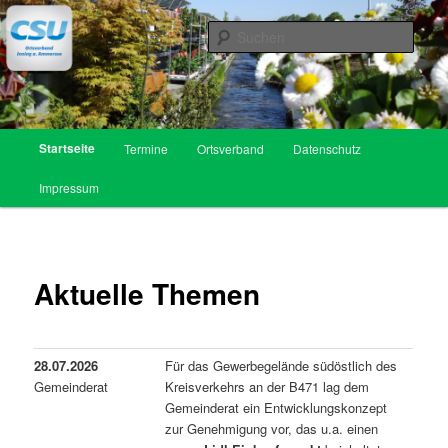
Zum
Inhalt
Such
wechseln
CSU Ortsverband Inning am
Ammersee
Hauptmenü
Startseite
Termine
Ortsverband
Datenschutz
Impressum
Aktuelle Themen
28.07.2026
Für das Gewerbegelände südöstlich des
Gemeinderat
Kreisverkehrs an der B471 lag dem
Gemeinderat ein Entwicklungskonzept
zur Genehmigung vor, das u.a. einen