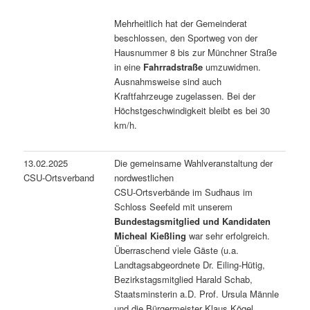
Mehrheitlich hat der Gemeinderat
beschlossen, den Sportweg von der
Hausnummer 8 bis zur Münchner Straße
in eine
Fahrradstraße
umzuwidmen.
Ausnahmsweise sind auch
Kraftfahrzeuge zugelassen. Bei der
Höchstgeschwindigkeit bleibt es bei 30
km/h.
13.02.2025
Die gemeinsame Wahlveranstaltung der
CSU-Ortsverband
nordwestlichen
CSU-Ortsverbände im Sudhaus im
Schloss Seefeld mit unserem
Bundestagsmitglied und Kandidaten
Micheal Kießling
war sehr erfolgreich.
Überraschend viele Gäste (u.a.
Landtagsabgeordnete Dr. Eiling-Hütig,
Bezirkstagsmitglied Harald Schab,
Staatsminsterin a.D. Prof. Ursula Männle
und die Bürgermeister Klaus Kögel,