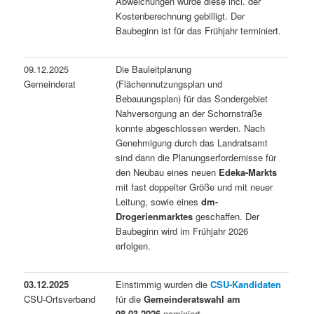
Abweichungen wurde diese incl. der
Kostenberechnung gebilligt. Der
Baubeginn ist für das Frühjahr terminiert.
09.12.2025
Die Bauleitplanung
Gemeinderat
(Flächennutzungsplan und
Bebauungsplan) für das Sondergebiet
Nahversorgung an der Schornstraße
konnte abgeschlossen werden. Nach
Genehmigung durch das Landratsamt
sind dann die Planungserfordernisse für
den Neubau eines neuen
Edeka-Markts
mit fast doppelter Größe und mit neuer
Leitung, sowie eines
dm-
Drogerienmarktes
geschaffen. Der
Baubeginn wird im Frühjahr 2026
erfolgen.
03.12.2025
Einstimmig wurden die
CSU-Kandidaten
CSU-Ortsverband
für die
Gemeinderatswahl am
08.03.2026
nominiert.