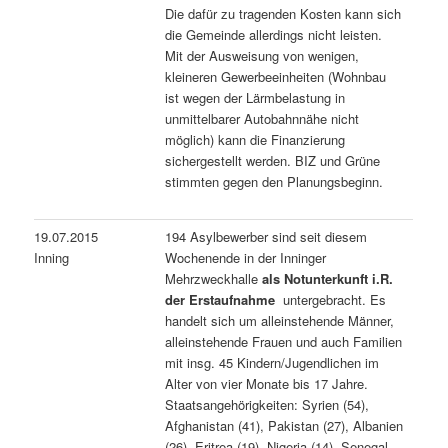
Die dafür zu tragenden Kosten kann sich
die Gemeinde allerdings nicht leisten.
Mit der Ausweisung von wenigen,
kleineren Gewerbeeinheiten (Wohnbau
ist wegen der Lärmbelastung in
unmittelbarer Autobahnnähe nicht
möglich) kann die Finanzierung
sichergestellt werden. BIZ und Grüne
stimmten gegen den Planungsbeginn.
19.07.2015
194 Asylbewerber sind seit diesem
Inning
Wochenende in der Inninger
Mehrzweckhalle
als Notunterkunft i.R.
der Erstaufnahme
untergebracht. Es
handelt sich um alleinstehende Männer,
alleinstehende Frauen und auch Familien
mit insg. 45 Kindern/Jugendlichen im
Alter von vier Monate bis 17 Jahre.
Staatsangehörigkeiten: Syrien (54),
Afghanistan (41), Pakistan (27), Albanien
(26), Eritrea (19), Nigeria (14), Senegal