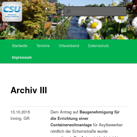
Zum
Inhalt
Such
wechseln
CSU Ortsverband Inning am
Ammersee
Hauptmenü
Startseite
Termine
Ortsverband
Datenschutz
Impressum
Archiv III
13.10.2015
Dem Antrag auf
Baugenehmigung für
Inning, GR
die Errichtung einer
Containerwohnanlage
für Asylbewerber
nördlich der Schornstraße wurde